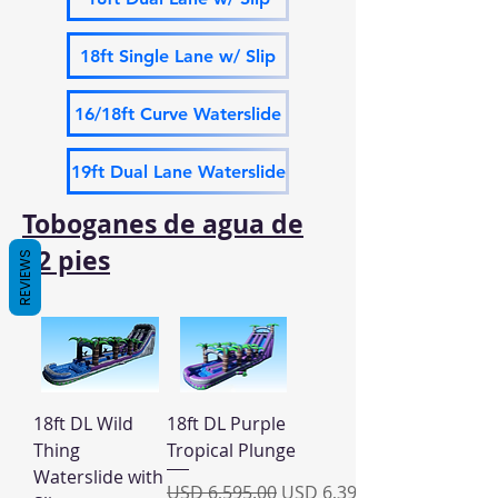
18ft Single Lane w/ Slip
16/18ft Curve Waterslide
19ft Dual Lane Waterslide
Toboganes de agua de
12 pies
REVIEWS
18ft DL Wild
18ft DL Purple
Thing
Tropical Plunge
Waterslide with
Precio
Precio de oferta
USD 6,595.00
USD 6,395.00