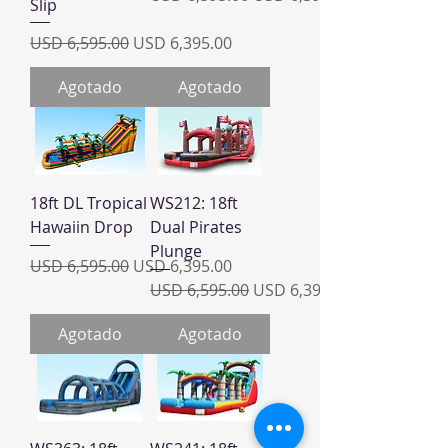
Slip
Precio
Precio de oferta
USD 6,595.00
USD 6,395.00
Agotado
Agotado
18ft DL Tropical
WS212: 18ft
Hawaiin Drop
Dual Pirates
Plunge
Precio
Precio de oferta
USD 6,595.00
USD 6,395.00
Precio
Precio de oferta
USD 6,595.00
USD 6,395.00
Agotado
Agotado