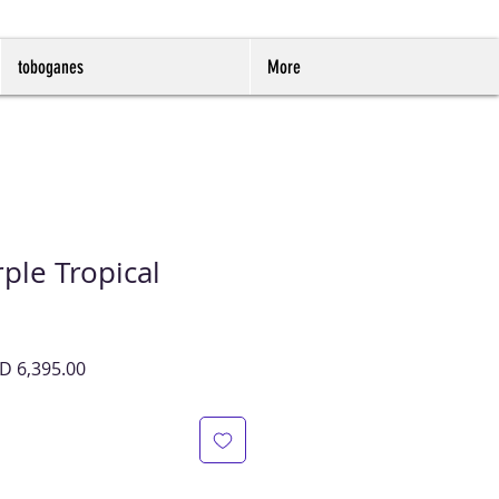
toboganes
More
ple Tropical
cio
Precio
D 6,395.00
de
oferta