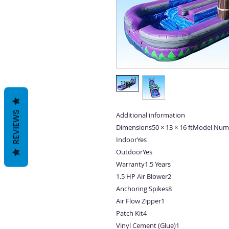
REVIEWS
Additional information
Dimensions50 × 13 × 16 ftModel Nu
IndoorYes
OutdoorYes
Warranty1.5 Years
1.5 HP Air Blower2
Anchoring Spikes8
Air Flow Zipper1
Patch Kit4
Vinyl Cement (Glue)1