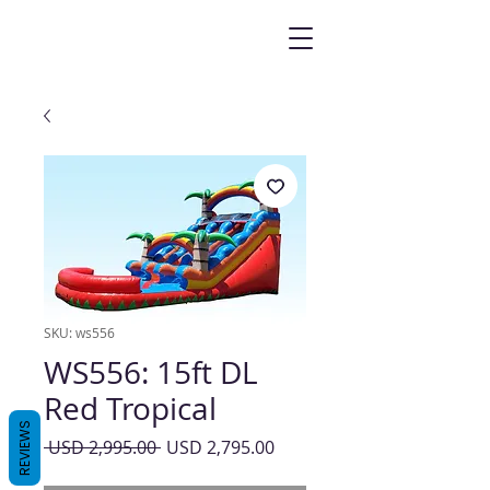
SKU: ws556
WS556: 15ft DL
Red Tropical
REVIEWS
Precio
Precio
 USD 2,995.00 
USD 2,795.00
de