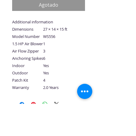
oferta
Agotado
Additional information
Dimensions
27 × 14 × 15 ft
Model Number
WS556
1.5 HP Air Blower
1
Air Flow Zipper
3
Anchoring Spikes
6
Indoor
Yes
Outdoor
Yes
Patch Kit
4
Warranty
2.0 Years
No hay reseñas todavía
Comparte tu opinión. Deja la
primera reseña.