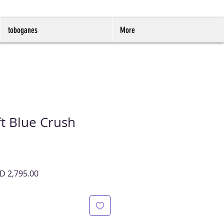
toboganes
More
t Blue Crush
cio
Precio
D 2,795.00
de
oferta