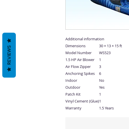
Additional information
Dimensions
30 × 13 × 15 ft
REVIEWS
Model Number
WS523
1.5 HP Air Blower
1
Air Flow Zipper
3
Anchoring Spikes
6
Indoor
No
Outdoor
Yes
Patch Kit
1
Vinyl Cement (Glue)
1
Warranty
1.5 Years