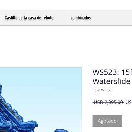
Castillo de la casa de rebote
combinados
WS523: 15f
Waterslide
SKU: WS523
Pre
 USD 2,995.00 
US
Agotado