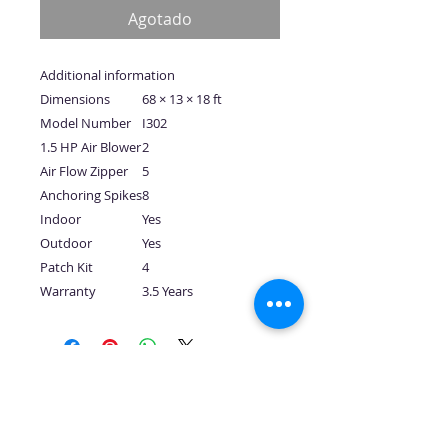
Agotado
Additional information
Dimensions
68 × 13 × 18 ft
Model Number
I302
1.5 HP Air Blower
2
Air Flow Zipper
5
Anchoring Spikes
8
Indoor
Yes
Outdoor
Yes
Patch Kit
4
Warranty
3.5 Years
No hay reseñas todavía
Comparte tu opinión. Deja la
primera reseña.