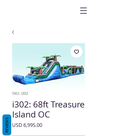
SKU: i302
i302: 68ft Treasure
Island OC
REVIEWS
Precio
USD 6,995.00