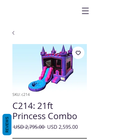
SKU: c214
C214: 21ft
Princess Combo
REVIEWS
Precio
Precio
 USD 2,795.00 
USD 2,595.00
de