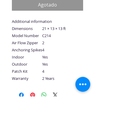
oferta
Agotado
Additional information
Dimensions
21 × 13 × 13 ft
Model Number
C214
Air Flow Zipper
2
Anchoring Spikes
4
Indoor
Yes
Outdoor
Yes
Patch Kit
4
Warranty
2 Years
No hay reseñas todavía
Comparte tu opinión. Deja la
primera reseña.