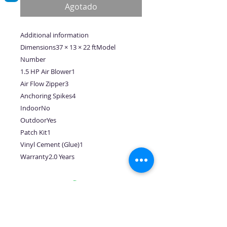
oferta
Agotado
Additional information
Dimensions37 × 13 × 22 ftModel
Number
1.5 HP Air Blower1
Air Flow Zipper3
Anchoring Spikes4
IndoorNo
OutdoorYes
Patch Kit1
Vinyl Cement (Glue)1
Warranty2.0 Years
No hay reseñas todavía
Comparte tu opinión. Deja la