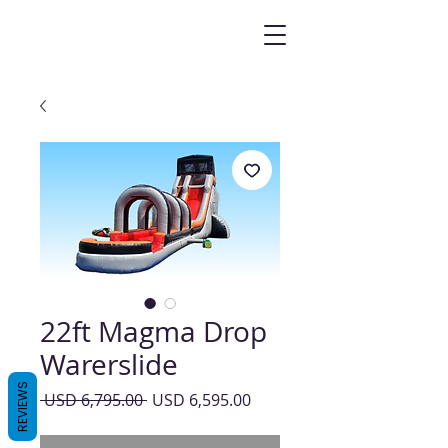
22ft Magma Drop
Warerslide
REVIEWS
Precio
Precio
 USD 6,795.00 
USD 6,595.00
de
oferta