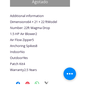
Agotado
Additional information
Dimensions64 × 21 × 22 ftModel
Number: 22ft Magma Drop
1.5 HP Air Blower2
Air Flow Zipper5
Anchoring Spikes8
IndoorNo
OutdoorYes
Patch Kit4
Warranty2.5 Years
No hay reseñas todavía
Comparte tu opinión. Deja la
primera reseña.