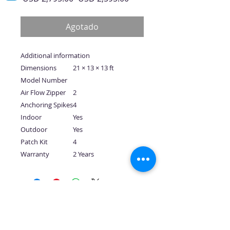
de
oferta
Agotado
Additional information
Dimensions
21 × 13 × 13 ft
Model Number
Air Flow Zipper
2
Anchoring Spikes
4
Indoor
Yes
Outdoor
Yes
Patch Kit
4
Warranty
2 Years
No hay reseñas todavía
Comparte tu opinión. Deja la
primera reseña.