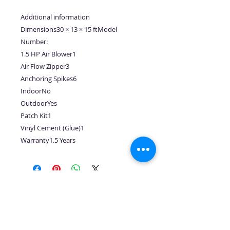
Additional information
Dimensions30 × 13 × 15 ftModel
Number:
1.5 HP Air Blower1
Air Flow Zipper3
Anchoring Spikes6
IndoorNo
OutdoorYes
Patch Kit1
Vinyl Cement (Glue)1
Warranty1.5 Years
No hay reseñas todavía
Comparte tu opinión. Deja la
primera reseña.