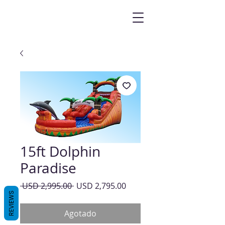
15ft Dolphin
Paradise
Precio
Precio
 USD 2,995.00 
USD 2,795.00
REVIEWS
de
oferta
Agotado